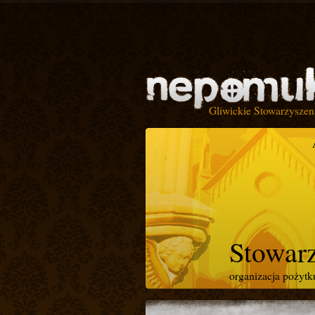
Gliwickie Stowarzyszen
Stowar
organizacja pożyt