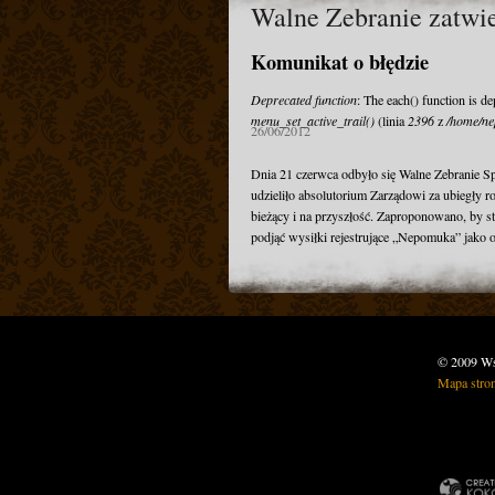
Walne Zebranie zatwie
Komunikat o błędzie
Deprecated function
: The each() function is d
menu_set_active_trail()
(linia
2396
z
/home/ne
26/06/2012
Dnia 21 czerwca odbyło się Walne Zebranie S
udzieliło absolutorium Zarządowi za ubiegły 
bieżący i na przyszłość. Zaproponowano, by s
podjąć wysiłki rejestrujące „Nepomuka” jako o
© 2009 Wsz
Mapa stro