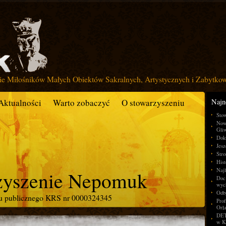
ie Miłośników Małych Obiektów Sakralnych, Artystycznych i Zabytko
Najn
Aktualności
Warto zobaczyć
O stowarzyszeniu
Sto
Now
Gliw
Dok
Jesz
Stro
Hist
Najl
zyszenie Nepomuk
Doc.
wyc
Odby
ku publicznego KRS nr 0000324345
Pro
Orła
DET
w K