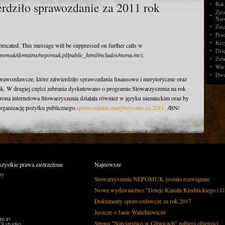
rdziło sprawozdanie za 2011 rok
Rok 
Życ
Nar
Zma
Pra
Krz
eprecated. This message will be suppressed on further calls w
Dzi
pomuk/domains/nepomuk.pl/public_html/includes/menu.inc
).
Zeb
Wie
Dwu
prawozdawcze, które zatwierdziło sprawozdania finansowe i merytoryczne oraz
rok. W drugiej części zebrania dyskutowano o programie Stowarzyszenia na rok
trona internetowa Stowarzyszenia działała również w języku niemieckim oraz by
rganizację pożytku publicznego.
sprawozdanie-merytoryczne-za-2011
/BN/
ystkie prawa zastrzeżone
Najnowsze
ny
Stowarzyszenie NEPOMUK zostało rozwiązane
Nowe wydawnictwo "Dzieje Kanału Kłodnickiego i Gl
Dokumenty sprawozdawcze za rok 2017
Jeszcze o Janie Walichiewiczu
Strona "Narciarstwo w Gliwicach" nabiera objętości