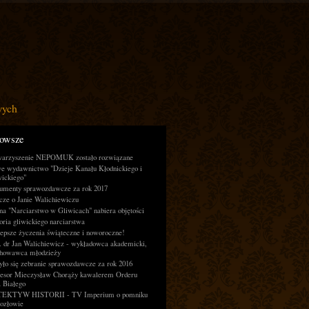
wych
owsze
warzyszenie NEPOMUK zostało rozwiązane
e wydawnictwo "Dzieje Kanału Kłodnickiego i
ickiego"
umenty sprawozdawcze za rok 2017
cze o Janie Walichiewiczu
na "Narciarstwo w Gliwicach" nabiera objętości
oria gliwickiego narciarstwa
epsze życzenia świąteczne i noworoczne!
 dr Jan Walichiewicz - wykładowca akademicki,
howawca młodzieży
ło się zebranie sprawozdawcze za rok 2016
fesor Mieczysław Chorąży kawalerem Orderu
 Białego
EKTYW HISTORII - TV Imperium o pomniku
ozłowie