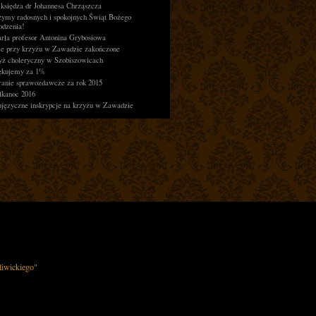
księdza dr Johannesa Chrząszcza
zymy radosnych i spokojnych Świąt Bożego
odzenia!
rła profesor Antonina Grybosiowa
ce przy krzyżu w Zawadzie zakończone
yż choleryczny w Szobiszowicach
ękujemy za 1%
ranie sprawozdawcze za rok 2015
lkanoc 2016
języczne inskrypcje na krzyżu w Zawadzie
iwickiego"