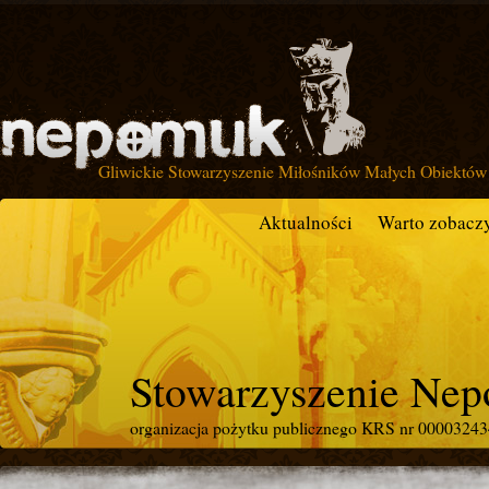
Gliwickie Stowarzyszenie Miłośników Małych Obiektów 
Aktualności
Warto zobacz
Stowarzyszenie Ne
organizacja pożytku publicznego KRS nr 0000324