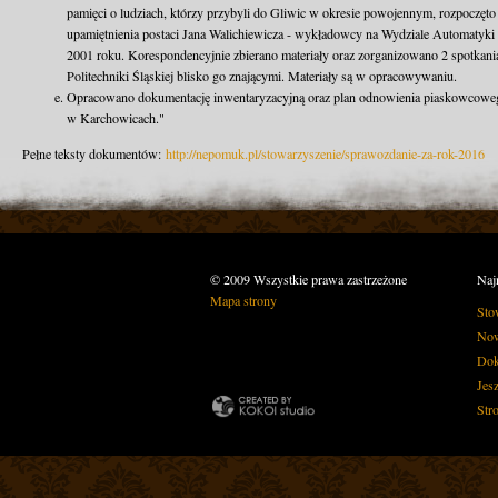
pamięci o ludziach, którzy przybyli do Gliwic w okresie powojennym, rozpoczęto 
upamiętnienia postaci Jana Walichiewicza - wykładowcy na Wydziale Automatyki 
2001 roku. Korespondencyjnie zbierano materiały oraz zorganizowano 2 spotkani
Politechniki Śląskiej blisko go znającymi. Materiały są w opracowywaniu.
Opracowano dokumentację inwentaryzacyjną oraz plan odnowienia piaskowcowe
w Karchowicach."
Pełne teksty dokumentów:
http://nepomuk.pl/stowarzyszenie/sprawozdanie-za-rok-2016
© 2009 Wszystkie prawa zastrzeżone
Naj
Mapa strony
Sto
Now
Dok
Jes
Str