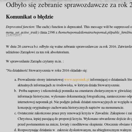
Odbyło się zebranie sprawozdawcze za rok 
Komunikat o błędzie
Deprecated function
: The each() function is deprecated. This message will be suppressed o
menu_set_active_trail()
(linia
2396
z
/home/nepomuk/domains/nepomuk.pl/public_html/inc
21/07/2017
W dniu 28 czerwca b.r. odbyło się walne zebranie sprawozdawcze za rok 2016. Zatwierd
udzielono Zarządowi za ten rok absolutorium.
W sprawozdaniu Zarządu czytamy m.in. :
"Na działalność Stowarzyszenia w roku 2016 składało się:
Prowadzenie strony internetowej
www.nepomuk.pl
informującej o działaniach St
aktualnych informacjach ze środowiska, w którym działa Stowarzyszenie.
Próba naprawy i rekonstrukcji pomnika na cmentarzu cholerycznym w gliwickiej 
informacje historyczne, wykonano dokumentację fotograficzną, zamieszczono odp
internetowej nepomuk.pl. Nie podjęto jednak działań renowacyjnych ze względu n
koncepcję oryginalnego zachowania historycznych napisów na monumencie.
Ostatecznie zakończono prace przy renowacji krzyża w Zawadzie. Zakupiono i za
Chrystusa, lepiej pasującą do proporcji krzyża. Wykonano utwardzone dojście do
przed postumentem na znicze, kwiaty i modlitewne skupienie. Otoczenie obsiano 
Rozpoczynając działania w zakresie dyskutowanym, na ubiegłorocznym walnym z