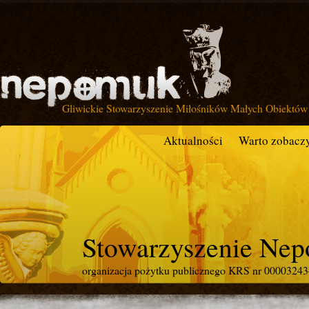
Gliwickie Stowarzyszenie Miłośników Małych Obiektów 
Aktualności
Warto zobacz
Stowarzyszenie Ne
organizacja pożytku publicznego KRS nr 0000324