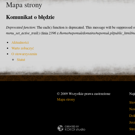
Mapa strony
Komunikat o błędzie
Deprecated function
: The each() function is deprecated. This message will be suppressed o
menu_set_active_trail()
(linia
2396
z
/home/nepomuk/domains/nepomuk.pl/public_html/inc
Aktualności
Warto zobaczyć
O stowarzyszeniu
Statut
© 2009 Wszystkie prawa zastrzeżone
Naj
Mapa strony
Sto
Now
Dok
Jes
Str