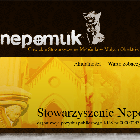
Gliwickie Stowarzyszenie Miłośników Małych Obiektów 
Aktualności
Warto zobacz
Stowarzyszenie Ne
organizacja pożytku publicznego KRS nr 0000324