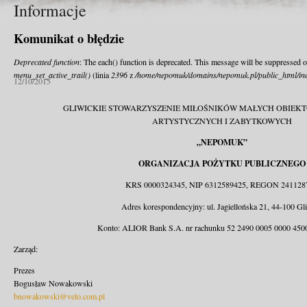
Informacje
Komunikat o błędzie
Deprecated function
: The each() function is deprecated. This message will be suppressed o
menu_set_active_trail()
(linia
2396
z
/home/nepomuk/domains/nepomuk.pl/public_html/inc
12/10/2015
GLIWICKIE STOWARZYSZENIE MIŁOŚNIKÓW MAŁYCH OBIEK
ARTYSTYCZNYCH I ZABYTKOWYCH
„NEPOMUK”
ORGANIZACJA POŻYTKU PUBLICZNEGO
KRS 0000324345, NIP 6312589425, REGON 241128
Adres korespondencyjny: ul. Jagiellońska 21, 44-100 Gl
Konto: ALIOR Bank S.A. nr rachunku 52 2490 0005 0000 450
Zarząd:
Prezes
Bogusław Nowakowski
bnowakowski@velo.com.pl