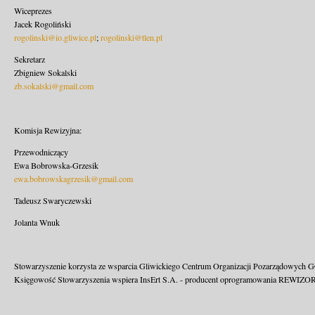
Wiceprezes
Jacek Rogoliński
rogolinski@io.gliwice.pl
;
rogolinski@tlen.pl
Sekretarz
Zbigniew Sokalski
zb.sokalski@gmail.com
Komisja Rewizyjna:
Przewodniczący
Ewa Bobrowska-Grzesik
ewa.bobrowskagrzesik@gmail.com
Tadeusz Swaryczewski
Jolanta Wnuk
Stowarzyszenie korzysta ze wsparcia Gliwickiego Centrum Organizacji Pozarządowych 
Księgowość Stowarzyszenia wspiera InsErt S.A. - producent oprogramowania REWIZOR