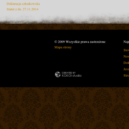
Deklaracja członkowska
Statut z dn. 27.11.2014
© 2009 Wszystkie prawa zastrzeżone
Naj
Mapa strony
Sto
Now
Dok
Jes
Str