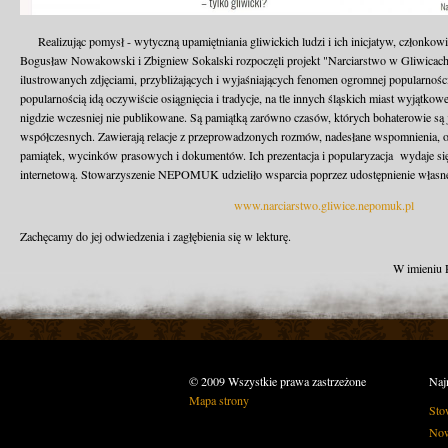
Realizując pomysł - wytyczną upamiętniania gliwickich ludzi i ich inicjatyw, człon
Bogusław Nowakowski i Zbigniew Sokalski rozpoczęli projekt "Narciarstwo w Gliwicach"
ilustrowanych zdjęciami, przybliżających i wyjaśniających fenomen ogromnej popularności
popularnością idą oczywiście osiągnięcia i tradycje, na tle innych śląskich miast wyjątkowe
nigdzie wczesniej nie publikowane. Są pamiątką zarówno czasów, których bohaterowie są j
współczesnych. Zawierają relacje z przeprowadzonych rozmów, nadesłane wspomnienia, ok
pamiątek, wycinków prasowych i dokumentów. Ich prezentacja i popularyzacja wydaje się
internetową. Stowarzyszenie NEPOMUK udzieliło wsparcia poprzez udostępnienie własnej
www.narciarstwo.gliwice.nepomuk.pl
Zachęcamy do jej odwiedzenia i zagłębienia się w lekturę.
W imieniu
© 2009 Wszystkie prawa zastrzeżone
Naj
Mapa strony
Sto
Now