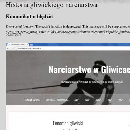
Historia gliwickiego narciarstwa
Komunikat o błędzie
Deprecated function
: The each() function is deprecated. This message will be suppressed o
menu_set_active_trail()
(linia
2396
z
/home/nepomuk/domains/nepomuk.pl/public_html/inc
02/01/2018