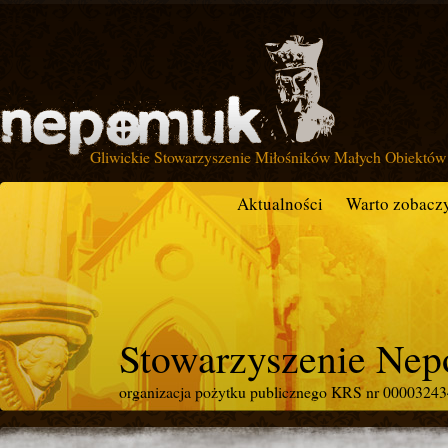
Gliwickie Stowarzyszenie Miłośników Małych Obiektów 
Aktualności
Warto zobacz
Stowarzyszenie Ne
organizacja pożytku publicznego KRS nr 0000324