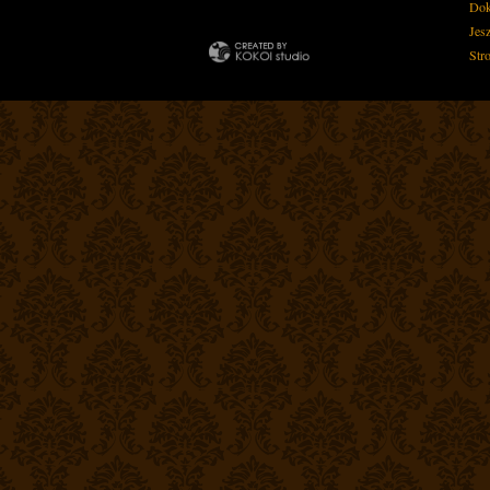
Dok
Jes
Str