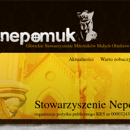
Gliwickie Stowarzyszenie Miłośników Małych Obiektów 
Aktualności
Warto zobacz
Stowarzyszenie Ne
organizacja pożytku publicznego KRS nr 0000324