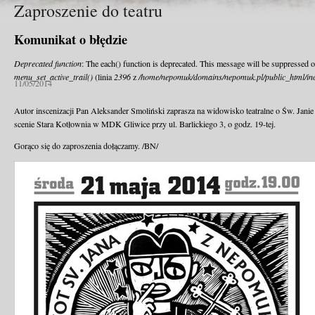
Zaproszenie do teatru
Komunikat o błędzie
Deprecated function
: The each() function is deprecated. This message will be suppressed o
menu_set_active_trail()
(linia
2396
z
/home/nepomuk/domains/nepomuk.pl/public_html/inc
11/05/2014
Autor inscenizacji Pan Aleksander Smoliński zaprasza na widowisko teatralne o Św. Jani
scenie Stara Kotłownia w MDK Gliwice przy ul. Barlickiego 3, o godz. 19-tej.
Gorąco się do zaproszenia dołączamy. /BN/