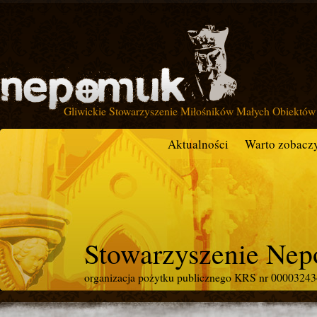
Gliwickie Stowarzyszenie Miłośników Małych Obiektów 
Aktualności
Warto zobacz
Stowarzyszenie Ne
organizacja pożytku publicznego KRS nr 0000324