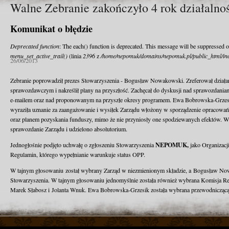
Walne Zebranie zakończyło 4 rok działa
Komunikat o błędzie
Deprecated function
: The each() function is deprecated. This message will be suppressed o
menu_set_active_trail()
(linia
2396
z
/home/nepomuk/domains/nepomuk.pl/public_html/inc
26/06/2013
Zebranie poprowadził prezes Stowarzyszenia - Bogusław Nowakowski. Zreferował dział
sprawozdawczym i nakreślił plany na przyszłość. Zachęcał do dyskusji nad sprawozdani
e-mailem oraz nad proponowanym na przyszłe okresy programem. Ewa Bobrowska-Grzesi
wyraziła uznanie za zaangażowanie i wysiłek Zarządu włożony w sporządzenie opracowań
oraz planem pozyskania funduszy, mimo że nie przyniosły one spodziewanych efektów. 
sprawozdanie Zarządu i udzielono absolutorium.
NEPOMUK,
Jednogłośnie podjęto uchwałę o zgłoszeniu Stowarzyszenia
jako Organizacj
Regulamin, którego wypełnianie warunkuje status OPP.
W tajnym głosowaniu został wybrany Zarząd w niezmienionym składzie, a Bogusław No
Stowarzyszenia. W tajnym głosowaniu jednomyślnie została również wybrana Komisja R
Marek Słabosz i Jolanta Wnuk. Ewa Bobrowska-Grzesik została wybrana przewodniczącą