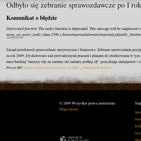
Odbyło się zebranie sprawozdawcze po I rok
Komunikat o błędzie
Deprecated function
: The each() function is deprecated. This message will be suppressed o
menu_set_active_trail()
(linia
2396
z
/home/nepomuk/domains/nepomuk.pl/public_html/inc
28/06/2010
Zarząd przedstawił sprawozdanie merytoryczne i finansowe. Zebranie sprawozdania przyję
za rok 2009. Dyskutowano nad prowadzonymi pracami i planami do zrealizowania w tym r
musi bardziej “mierzyć siły na zamiary niż zamiary podług sił”, pozyskując entuzjastów i o
Prezes BN
sprawozdanie-merytoryczne-za-2009
,
bilansirachwynikow
© 2009 Wszystkie prawa zastrzeżone
Naj
Mapa strony
Sto
Now
Dok
Jes
Str