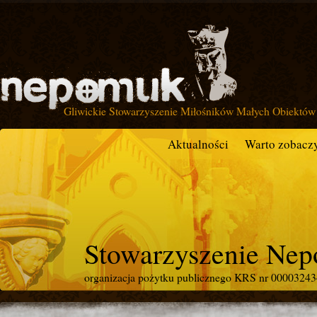
Gliwickie Stowarzyszenie Miłośników Małych Obiektów 
Aktualności
Warto zobacz
Stowarzyszenie Ne
organizacja pożytku publicznego KRS nr 0000324